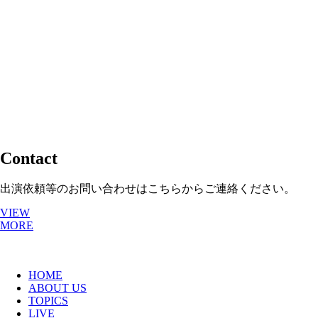
Facebook
Twitter
共
▼ タイトル（Title）： “My Religion Is You” Supported by
Codomomentality and Friends
有
— EUROPE Final Show
▼ 会場（Venue）：Blue Shell | Köln / Cologne（GERMANY
🇩🇪）
▼ 日時（Date）：Mo. 16 March 2026
Contact
▼ 時間（Time）：Doors 19:30 / Start 20:00
▼ チケット（Ticket）：20€ advance / 25€ door
出演依頼等のお問い合わせはこちらからご連絡ください。
チケットはこちらから（Get Tickets Here）
VIEW
MORE
HOME
ABOUT US
TOPICS
LIVE