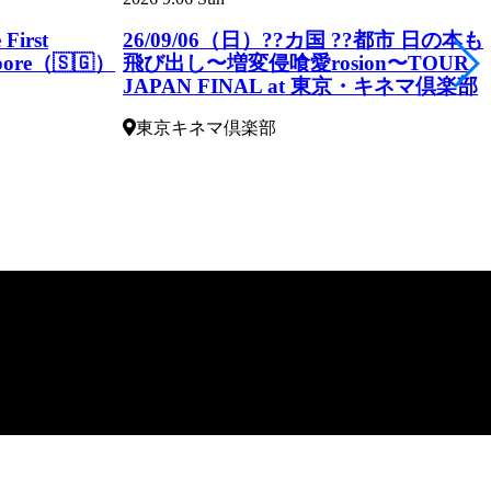
First
26/09/06（日）??カ国 ??都市 ⽇の本も
pore（🇸🇬）
⾶び出し〜増変侵喰愛rosion〜TOUR
JAPAN FINAL at 東京・キネマ倶楽部
東京キネマ倶楽部