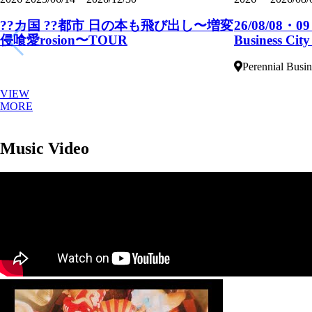
??カ国 ??都市 日の本も飛び出し〜増変
26/08/08・09
侵喰愛rosion〜TOUR
Business Cit
Perennial Busin
VIEW
MORE
Music Video