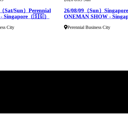
（Sat/Sun）Perennial
26/08/09（Sun）Singapore 
y - Singapore（🇸🇬）
ONEMAN SHOW - Singa
ess City
Perennial Business City