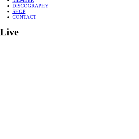
MEMBER
DISCOGRAPHY
SHOP
CONTACT
Live
Facebook
Twitter
共
有
▼ タイトル（Title）： COS-MIC
▼ 会場（Venue）：SUNWAY PYRAMID CONVENTION CENT
▼ 日時（Date）：Fri / Sat / Sun . 11 / 12 / 13 Sept 2026