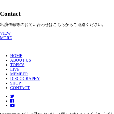
＊Friday will be ZKS’s one-man show!
▼ チケット（Ticket）：ZKS Meet & Greet Package
＊Extremely Limited Quantity
Contact
https://www.ticket2u.com.my/event/50499/cos-mic-2026
出演依頼等のお問い合わせはこちらからご連絡ください。
▼ SNS（Sns）Instagram：
@COSMIC_ASIA
VIEW
MORE
HOME
ABOUT US
TOPICS
LIVE
MEMBER
DISCOGRAPHY
SHOP
CONTACT